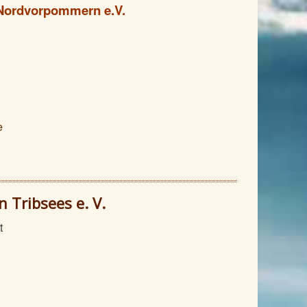
 Nordvorpommern e.V.
e
 Tribsees e. V.
t