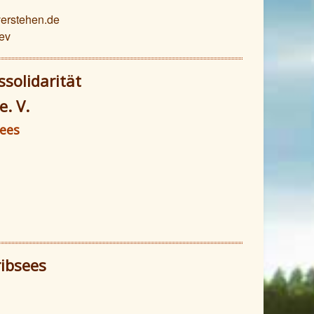
erstehen.de
ev
solidarität
. V.
ees
ibsees