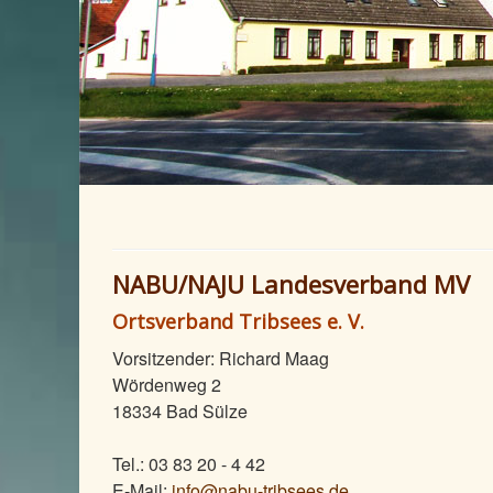
NABU/NAJU Landesverband MV
Ortsverband Tribsees e. V.
Vorsitzender: Richard Maag
Wördenweg 2
18334 Bad Sülze
Tel.: 03 83 20 - 4 42
E-Mail:
info@nabu-tribsees.de