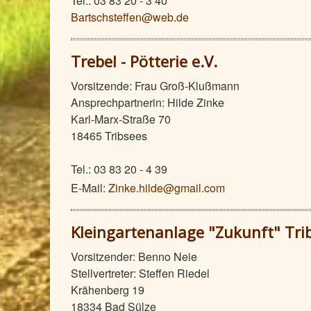
Tel.: 03 83 20 - 3 40
Bartschsteffen@web.de
Trebel - Pötterie e.V.
Vorsitzende: Frau Groß-Klußmann
Ansprechpartnerin: Hilde Zinke
Karl-Marx-Straße 70
18465 Tribsees
Tel.: 03 83 20 - 4 39
E-Mail:
Zinke.hilde@gmail.com
Kleingartenanlage "Zukunft" Tri
Vorsitzender: Benno Neie
Stellvertreter: Steffen Riedel
Krähenberg 19
18334 Bad Sülze