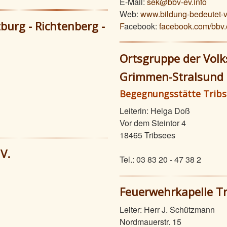
E-Mail:
sek@bbv-ev.info
Web:
www.bildung-bedeutet-v
burg - Richtenberg -
F
acebook:
facebook.com/bbv.
Ortsgruppe der Volks
Grimmen-Stralsund e
Begegnungsstätte Tribs
Leiterin: Helga Doß
Vor dem Steintor 4
18465 Tribsees
V.
Tel.: 03 83 20 - 47 38 2
Feuerwehrkapelle Tr
Leiter: Herr J. Schützmann
Nordmauerstr. 15