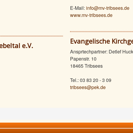
E-Mail:
info@mv-tribsees.de
www.mv-tribsees.de
Evangelische Kirchg
eltal e.V.
Ansprtechpartner: Detlef Huck
Papenstr. 10
18465 Tribsees
Tel.: 03 83 20 - 3 09
tribsees@pek.de