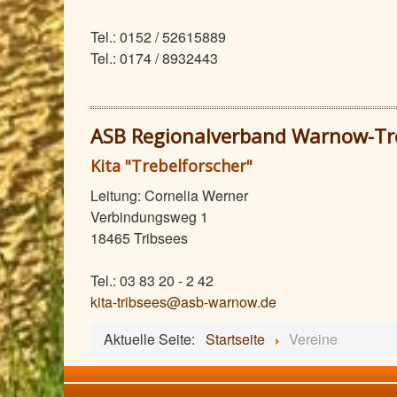
Tel.: 0152 / 52615889
Tel.: 0174 / 8932443
ASB Regionalverband Warnow-Treb
Kita "Trebelforscher"
Leitung: Cornelia Werner
Verbindungsweg 1
18465 Tribsees
Tel.: 03 83 20 - 2 42
kita-tribsees@asb-warnow.de
Aktuelle Seite:
Startseite
Vereine