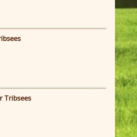
ribsees
 Feuerwehr Tribsees