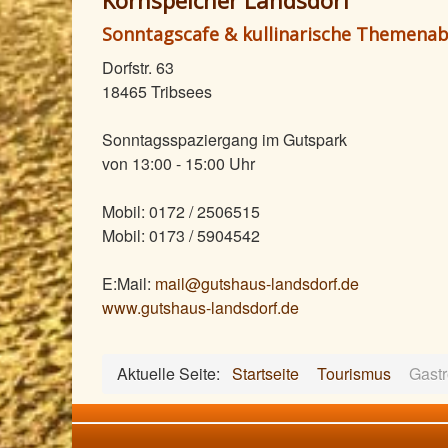
Kornspeicher Landsdorf
Sonntagscafe & kullinarische Themena
Dorfstr. 63
18465 Tribsees
Sonntagsspaziergang im Gutspark
von 13:00 - 15:00 Uhr
Mobil: 0172 / 2506515
Mobil: 0173 / 5904542
E:Mail:
mail@gutshaus-landsdorf.de
www.gutshaus-landsdorf.de
Aktuelle Seite:
Startseite
Tourismus
Gast