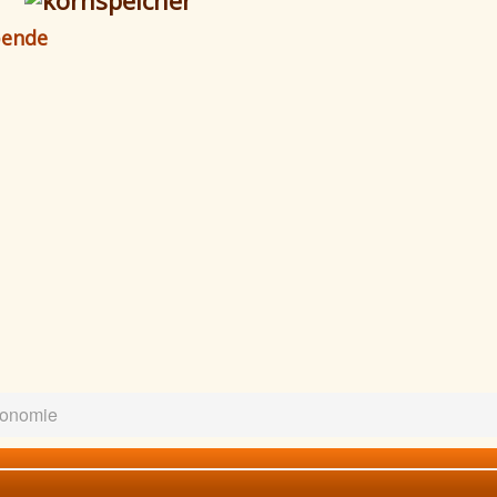
bende
ronomie